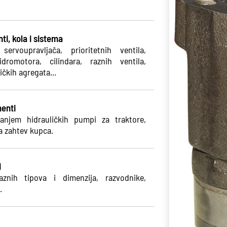
i, kola i sistema
ervoupravljača, prioritetnih ventila,
dromotora, cilindara, raznih ventila,
ičkih agregata...
nenti
anjem hidrauličkih pumpi za traktore,
a zahtev kupca.
i
aznih tipova i dimenzija, razvodnike,
.