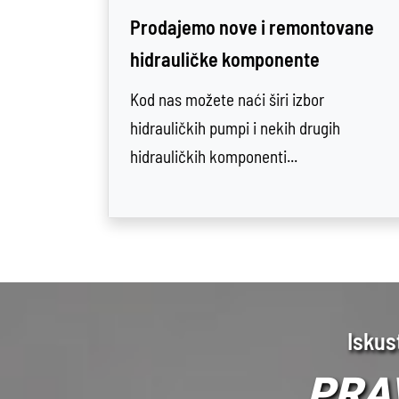
Prodajemo nove i remontovane
hidrauličke komponente
Kod nas možete naći širi izbor
hidrauličkih pumpi i nekih drugih
hidrauličkih komponenti...
Iskus
PRA