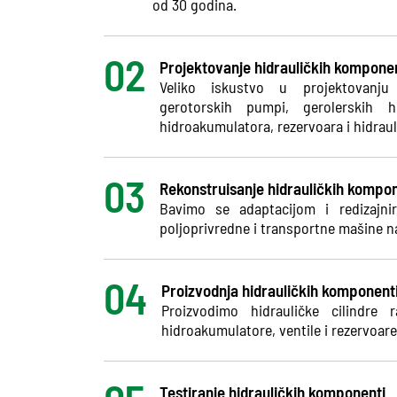
od 30 godina.
Projektovanje hidrauličkih komponent
Veliko iskustvo u projektovanju s
gerotorskih pumpi, gerolerskih hi
hidroakumulatora, rezervoara i hidraul
Rekonstruisanje hidrauličkih kompo
Bavimo se adaptacijom i redizajnir
poljoprivredne i transportne mašine n
Proizvodnja hidrauličkih komponent
Proizvodimo hidrauličke cilindre r
hidroakumulatore, ventile i rezervoare
Testiranje hidrauličkih komponenti