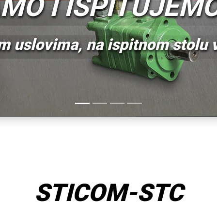
 proizvodnji, testiranju i servis
a i sistema i razvoja tehnologij
STICOM-STC