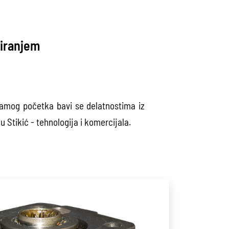
siranjem
samog početka bavi se delatnostima iz
 Stikić - tehnologija i komercijala.