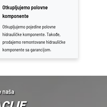
Otkupljujemo polovne
komponente
Otkupljujemo pojedine polovne
hidrauličke komponente. Takođe,
prodajemo remontovane hidrauličke
komponente sa garancijom.
e naša
CIJE