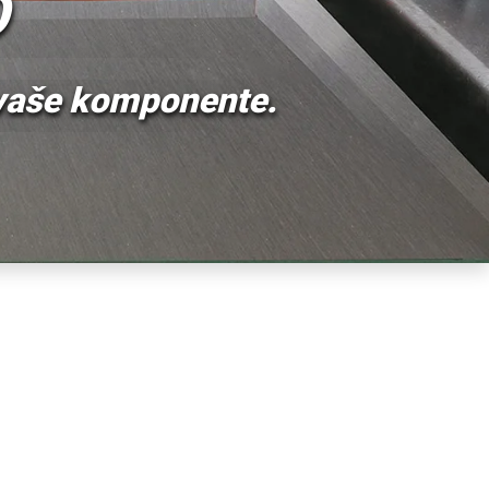
iranju hidrauličkih
a za hidrauliku.