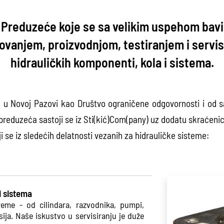
Preduzeće koje se sa velikim uspehom bavi
ovanjem, proizvodnjom, testiranjem i servi
hidrauličkih komponenti, kola i sistema.
 u Novoj Pazovi kao Društvo ograničene odgovornosti i od 
preduzeća sastoji se iz Sti(kić)Com(pany) uz dodatu skraćenicu
i se iz sledećih delatnosti vezanih za hidrauličke sisteme:
i sistema
reme - od cilindara, razvodnika, pumpi,
ija. Naše iskustvo u servisiranju je duže