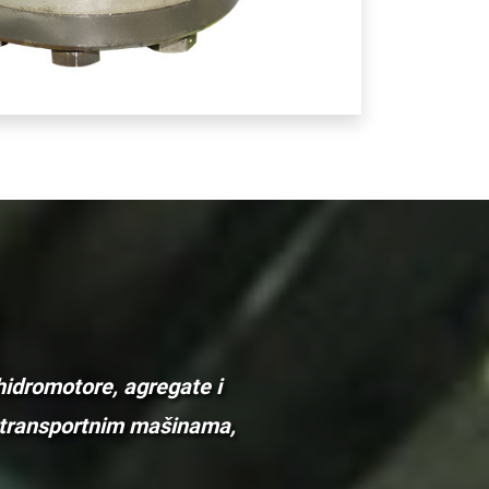
hidromotore, agregate i
a, transportnim mašinama,