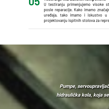
U testiranju primenjujemo visoke s
posle reparacije. Kako imamo značajn
uređaja, tako imamo i iskustvo u 
projektovanju ispitnih stolova za rep
Pumpe, servoupravljače
hidraulička kola, koja s