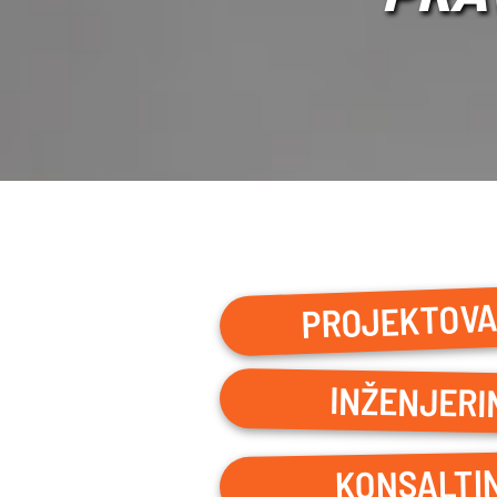
PROJEKTOV
INŽENJERI
KONSALTI