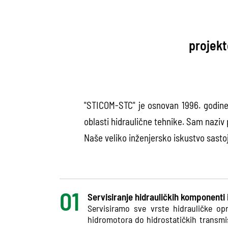
projekt
"STICOM-STC" je osnovan 1996. godine
oblasti hidraulične tehnike. Sam naziv 
Naše veliko inženjersko iskustvo sastoj
Servisiranje hidrauličkih komponenti 
Servisiramo sve vrste hidrauličke op
hidromotora do hidrostatičkih transmis