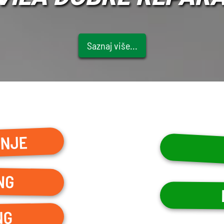
Saznaj više...
ANJE
NG
NG