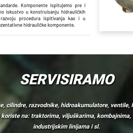
tandarde. Komponente ispitujemo pre i
o iskustvo u konstruisanju hidrauličkih
razvoju procedura ispitivanja kao i u
rezentativne hidrauličke komponente.
SERVISIRAMO
, cilindre, razvodnike, hidroakumulatore, ventile, 
e koriste na: traktorima, viljuškarima, kombajnim
industrijskim linijama i sl.