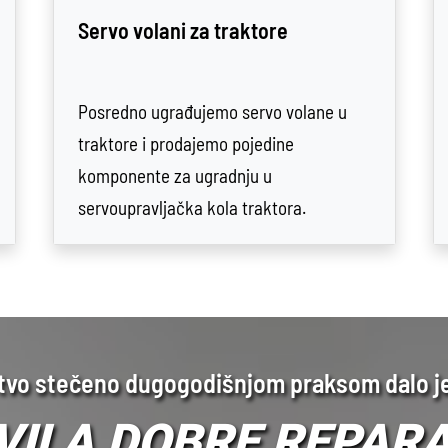
Servo volani za traktore
Posredno ugrađujemo servo volane u
traktore i prodajemo pojedine
komponente za ugradnju u
servoupravljačka kola traktora.
tvo stečeno dugogodišnjom praksom dalo j
VILA DOBRE REPARA